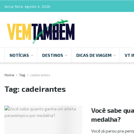
terça-feira, agosto 4, 2026
NOTÍCIAS
DESTINOS
DICAS DE VIAGEM
VT I
Home
Tag
cadeirantes
Tag:
cadeirantes
Você sabe qua
medalha?
Você já parou pra pen