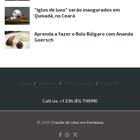
“Iglus de luxo” serão inaugurados em
Quixadá, no Ceará
Aprenda a fazer o Bolo Búlgaro com Ananda
Goersch
About
Advertise
Privacy & Policy
Data SGP
Call us: +1 234 JEG THEME
© 2025
Criação de sites em Fortaleza