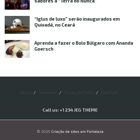
sabores à “Terra do Nunca”
“Iglus de luxo” serão inaugurados em
Quixadá, no Ceará
Aprenda a fazer o Bolo Búlgaro com Ananda
Goersch
About
Advertise
Privacy & Policy
Data SGP
Call us: +1 234 JEG THEME
© 2025
Criação de sites em Fortaleza