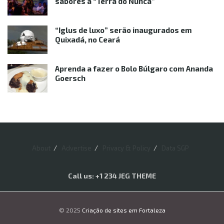
sabores à “Terra do Nunca”
“Iglus de luxo” serão inaugurados em
Quixadá, no Ceará
Aprenda a fazer o Bolo Búlgaro com Ananda
Goersch
About
Advertise
Privacy & Policy
Data SGP
Call us: +1 234 JEG THEME
© 2025
Criação de sites em Fortaleza