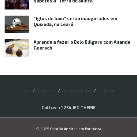
sabores à “Terra do Nunca”
“Iglus de luxo” serão inaugurados em
Quixadá, no Ceará
Aprenda a fazer o Bolo Búlgaro com Ananda
Goersch
About
Advertise
Privacy & Policy
Data SGP
Call us: +1 234 JEG THEME
© 2025
Criação de sites em Fortaleza