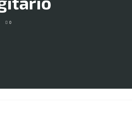
gitário
0