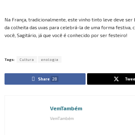
Na França, tradicionalmente, este vinho tinto leve deve s
da colheita das uvas para celebrá-la de uma forma festiva, 
você, Sagitário, já que você é conhecido por ser festeiro!
Tags:
Cultura
enologia
Share
28
Twee
VemTambém
VemTambém