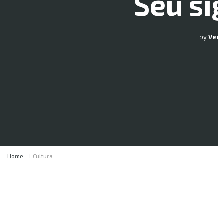
Seu si
by
Ve
Home
Cultura