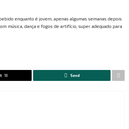
er bebido enquanto é jovem, apenas algumas semanas depois
com música, dança e fogos de artifício, super adequado para
t
18
Send