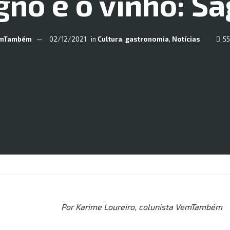
gno e o vinho: Sa
mTambém
02/12/2021
in
Cultura
,
gastronomia
,
Notícias
55
Por Karime Loureiro, colunista VemTambém