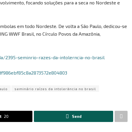
volvimento, focando soluções para a seca no Nordeste e
mbolas em todo Nordeste. De volta a São Paulo, dedicou-se
ONG WWF Brasil, no Círculo Povos da Amazônia,
a/2395-seminrio-razes-da-intolerncia-no-brasil
d4df986ebf85c8a2873572e804803
aulo
seminário raízes da intolerância no brasil
t
20
Send