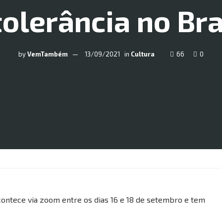
tolerância no Bra
by
VemTambém
13/09/2021
in
Cultura
66
0
acontece via zoom entre os dias 16 e 18 de setembro e tem