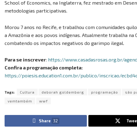
School of Economics, na Inglaterra, fez mestrado em Desen
metodologias participativas.
Morou 7 anos no Recife, e trabalhou com comunidades quilo
a Amazônia e aos povos indígenas. Atualmente trabalha na 
combatendo os impactos negativos do garimpo ilegal.
Para se inscrever
:
https://www.casadasrosas.org.br/agend
Confira a programação completa:
https://poiesis.education1.com.br/publico/inscricao/ecb
Tags:
Cultura
deborah goldemberg
programação
são p
vemtambém
wwf
Share
32
Twee