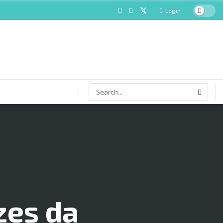
Login
zes da