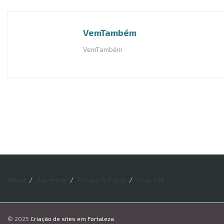
VemTambém
VemTambém
About
Advertise
Privacy & Policy
Data SGP
© 2025
Criação de sites em Fortaleza