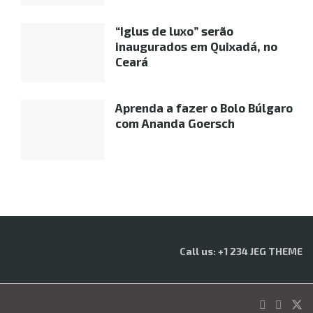
“Iglus de luxo” serão
inaugurados em Quixadá, no
Ceará
Aprenda a fazer o Bolo Búlgaro
com Ananda Goersch
Call us: +1 234 JEG THEME