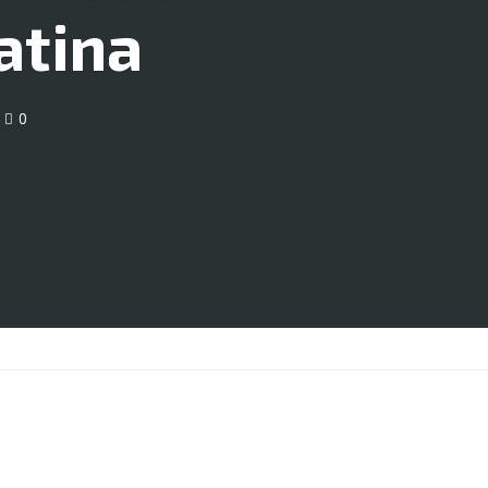
atina
0