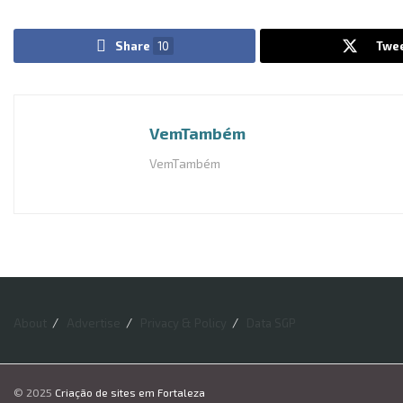
Share
10
Twe
VemTambém
VemTambém
About
Advertise
Privacy & Policy
Data SGP
© 2025
Criação de sites em Fortaleza