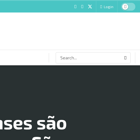
Login
nses são