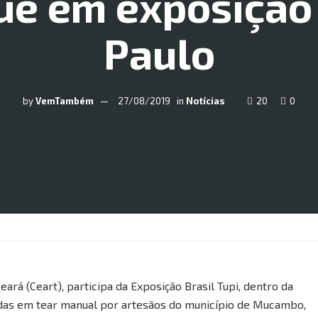
ue em exposição
Paulo
by
VemTambém
27/08/2019
in
Notícias
20
0
ará (Ceart), participa da Exposição Brasil Tupi, dentro da
das em tear manual por artesãos do município de Mucambo,