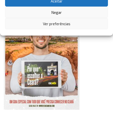
Aceitar
VemTambém
Negar
VemTambém
Ver preferências