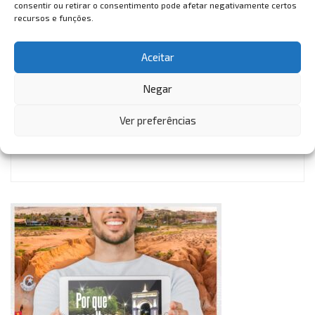
consentir ou retirar o consentimento pode afetar negativamente certos
rainha elizabeth
twitter
vem também
recursos e funções.
Aceitar
Negar
Ver preferências
VemTambém
VemTambém