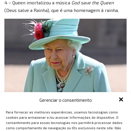
4 – Queen imortalizou a música
God save the Queen
(Deus salve a Rainha), que é uma homenagem à rainha.
Gerenciar o consentimento
Para fornecer as melhores experiências, usamos tecnologias como
cookies para armazenar e/ou acessar informações do dispositivo. O
consentimento para essas tecnologias nos permitirá processar dados
como comportamento de navegação ou IDs exclusivos neste site. Não
Tags:
bbb 21
god save the queen
juliette
queen