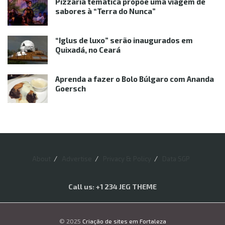
Pizzaria temática propõe uma viagem de
sabores à “Terra do Nunca”
“Iglus de luxo” serão inaugurados em
Quixadá, no Ceará
Aprenda a fazer o Bolo Búlgaro com Ananda
Goersch
About
Advertise
Privacy & Policy
Data SGP
Call us: +1 234 JEG THEME
© 2025
Criação de sites em Fortaleza