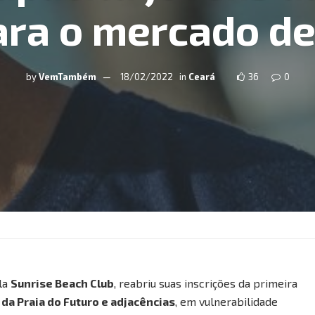
ara o mercado de
by
VemTambém
18/02/2022
in
Ceará
36
0
la
Sunrise Beach Club
, reabriu suas inscrições da primeira
da Praia do Futuro e adjacências
, em vulnerabilidade