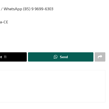
 / WhatsApp (85) 9 9699-6303
za-CE
t
11
Send