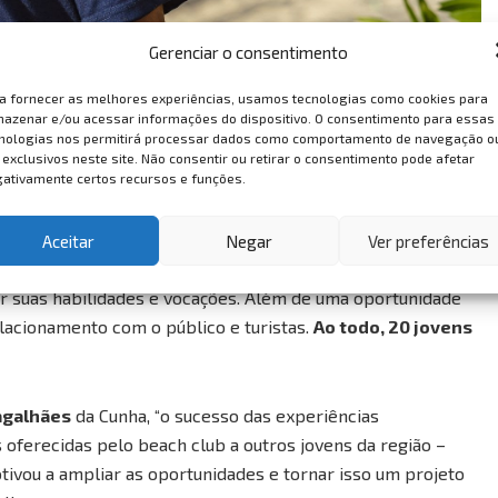
Gerenciar o consentimento
a fornecer as melhores experiências, usamos tecnologias como cookies para
azenar e/ou acessar informações do dispositivo. O consentimento para essas
nologias nos permitirá processar dados como comportamento de navegação o
 exclusivos neste site. Não consentir ou retirar o consentimento pode afetar
ativamente certos recursos e funções.
Aceitar
Negar
Ver preferências
staurante, recebem noção de administração e vivenciam os
ar suas habilidades e vocações. Além de uma oportunidade
elacionamento com o público e turistas.
Ao todo, 20 jovens
agalhães
da Cunha, “o sucesso das experiências
s oferecidas pelo beach club a outros jovens da região –
ivou a ampliar as oportunidades e tornar isso um projeto