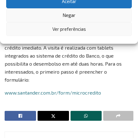
Aceitar
Como contratar
Negar
A estratégia do negócio é levar agentes até seus clientes
Ver preferências
que verificam se há atividade há mais de 6 meses e a
capacidade de geração de resultado, podendo conceder
crédito imediato. A visita é realizada com tablets
integrados ao sistema de crédito do Banco, o que
possibilita o desembolso em até duas horas. Para os
interessados, o primeiro passo é preencher o
formulário:
www.santander.com.br/form/microcredito