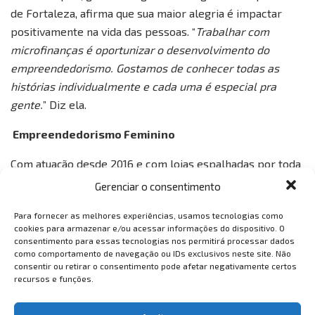
de Fortaleza, afirma que sua maior alegria é impactar
positivamente na vida das pessoas. “
Trabalhar com
microfinanças é oportunizar o desenvolvimento do
empreendedorismo. Gostamos de conhecer todas as
histórias individualmente e cada uma é especial pra
gente.
” Diz ela.
Empreendedorismo Feminino
Com atuação desde 2016 e com lojas espalhadas por toda
região metropolitana de Fortaleza, o Prospera
Gerenciar o consentimento
Microfinanças, programa de crédito do Santander para
Para fornecer as melhores experiências, usamos tecnologias como
micro e pequenos empreendedores, apoia mais de 69 mil
cookies para armazenar e/ou acessar informações do dispositivo. O
mulheres, o equivalente a um saldo de R$154 MM. Para o
consentimento para essas tecnologias nos permitirá processar dados
como comportamento de navegação ou IDs exclusivos neste site. Não
negócio, a participação feminina é altamente significativa:
consentir ou retirar o consentimento pode afetar negativamente certos
65% da operação é destinada a esse público. Para as
recursos e funções.
tomadoras de crédito, os principais setores são serviços,
confecção e alimentação.