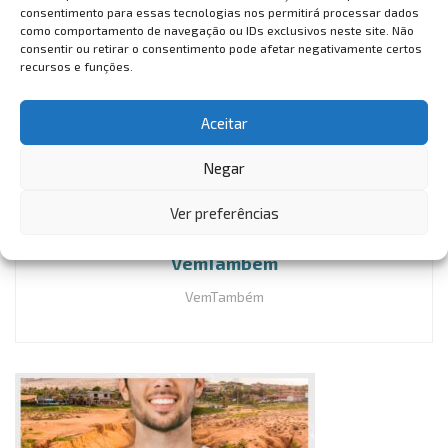
Serviço
consentimento para essas tecnologias nos permitirá processar dados
como comportamento de navegação ou IDs exclusivos neste site. Não
Festival Fortaleza Bilíngue
consentir ou retirar o consentimento pode afetar negativamente certos
Dia 15 de junho (sábado)
recursos e funções.
No calçadão da Praia de Iracema (próximo ao Estoril)
Aceitar
Negar
Ver preferências
VemTambém
VemTambém