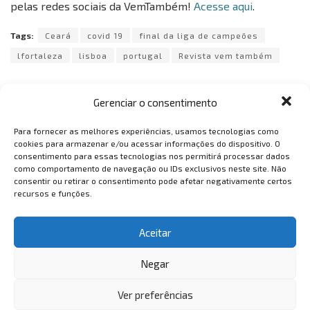
pelas redes sociais da VemTambém!
Acesse aqui
.
Tags:
Ceará
covid 19
final da liga de campeões
lfortaleza
lisboa
portugal
Revista vem também
Gerenciar o consentimento
Para fornecer as melhores experiências, usamos tecnologias como
cookies para armazenar e/ou acessar informações do dispositivo. O
consentimento para essas tecnologias nos permitirá processar dados
VemTambém
como comportamento de navegação ou IDs exclusivos neste site. Não
consentir ou retirar o consentimento pode afetar negativamente certos
VemTambém
recursos e funções.
Aceitar
Negar
Ver preferências