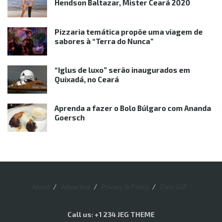
Hendson Baltazar, Mister Ceará 2020
Pizzaria temática propõe uma viagem de
sabores à “Terra do Nunca”
“Iglus de luxo” serão inaugurados em
Quixadá, no Ceará
Aprenda a fazer o Bolo Búlgaro com Ananda
Goersch
About
Advertise
Privacy & Policy
Data SGP
Call us: +1 234 JEG THEME