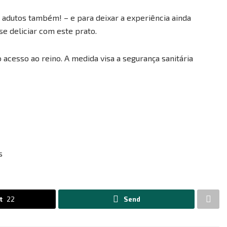
 adutos também! – e para deixar a experiência ainda
e deliciar com este prato.
 acesso ao reino. A medida visa a segurança sanitária
s
t
22
Send