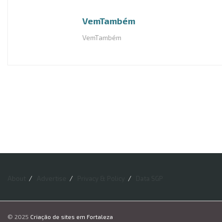
VemTambém
VemTambém
About
Advertise
Privacy & Policy
Data SGP
© 2025
Criação de sites em Fortaleza