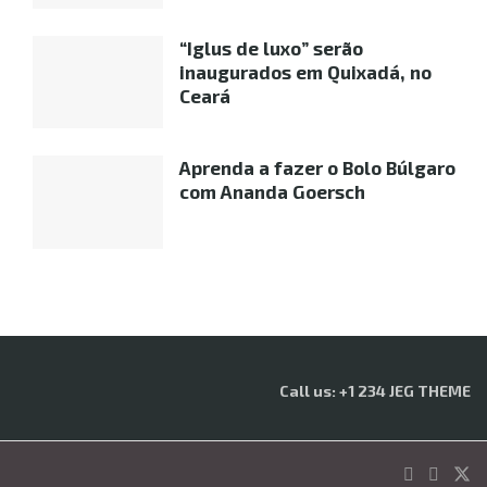
“Iglus de luxo” serão
inaugurados em Quixadá, no
Ceará
Aprenda a fazer o Bolo Búlgaro
com Ananda Goersch
Call us: +1 234 JEG THEME