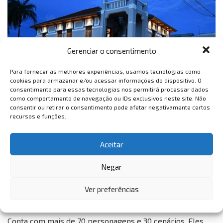
Gerenciar o consentimento
Para fornecer as melhores experiências, usamos tecnologias como
cookies para armazenar e/ou acessar informações do dispositivo. O
consentimento para essas tecnologias nos permitirá processar dados
como comportamento de navegação ou IDs exclusivos neste site. Não
consentir ou retirar o consentimento pode afetar negativamente certos
recursos e funções.
Endereço: rua David Oliveira, número 420, no bairro
Patrimônio de São João Batista
Aceitar
Entrada: gratuita
Horário de visitação: de terça-feira a domingo, das 15h às
Negar
21h
Ver preferências
Museu de Cera
Conta com mais de 70 personagens e 30 cenários. Eles