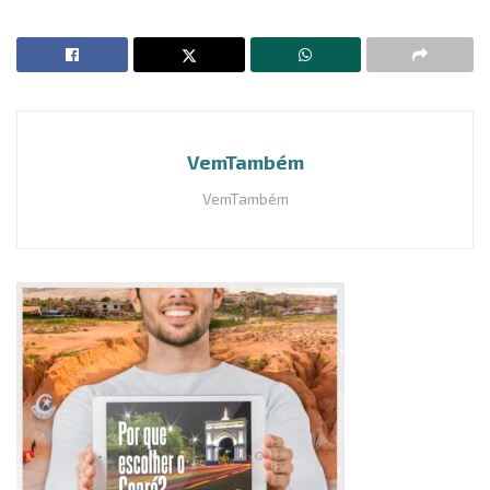
VemTambém
VemTambém