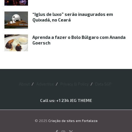
“Iglus de luxo” serão inaugurados em
Quixadá, no Ceará
Aprenda a fazer o Bolo Búlgaro com Ananda
Goersch
About
Advertise
Privacy & Policy
Data SGP
Call us: +1 234 JEG THEME
© 2025
Criação de sites em Fortaleza