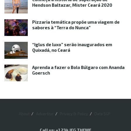
Hendson Baltazar, Mister Ceará 2020
Pizzaria temática propõe uma viagem de
sabores à “Terra do Nunca”
“Iglus de luxo” serão inaugurados em
Quixadá, no Ceará
Aprenda a fazer o Bolo Búlgaro com Ananda
Goersch
About
Advertise
Privacy & Policy
Data SGP
Call us: +1 234 JEG THEME