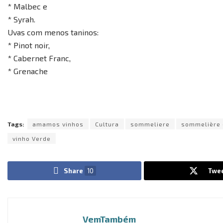
* Malbec e
* Syrah.
Uvas com menos taninos:
* Pinot noir,
* Cabernet Franc,
* Grenache
Tags:
amamos vinhos
Cultura
sommeliere
sommelière 
vinho Verde
Share
10
Twe
VemTambém