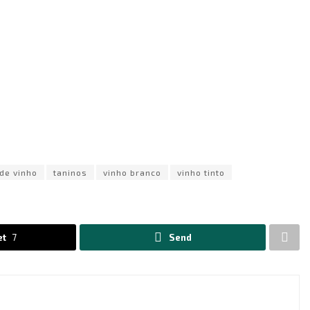
de vinho
taninos
vinho branco
vinho tinto
et
7
Send