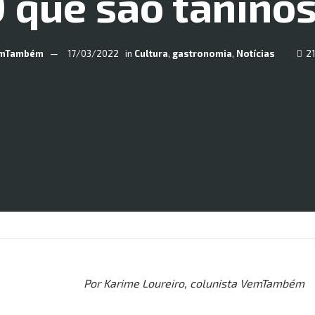
 que são tanino
mTambém
17/03/2022
in
Cultura
,
gastronomia
,
Notícias
21
Por Karime Loureiro, colunista VemTambém