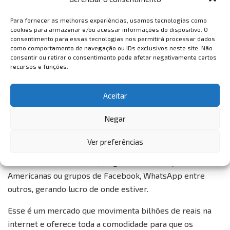
uma linha telefônica.
Para fornecer as melhores experiências, usamos tecnologias como
Atenção: para se tornar um assessor ou assessora de
cookies para armazenar e/ou acessar informações do dispositivo. O
imprensa é necessário ser graduado em comunicação
consentimento para essas tecnologias nos permitirá processar dados
como comportamento de navegação ou IDs exclusivos neste site. Não
social.
consentir ou retirar o consentimento pode afetar negativamente certos
recursos e funções.
Vendas Online
Quando se fala de vendas na Internet ela possui várias
Aceitar
formas, desde você ter um infoproduto e vender em
Negar
plataformas online (Hotmart, Ticto, Eduzz, Kiwify…),
como ter um e-commerce, uma lojinha virtual dentro do
Ver preferências
Instagram, vender em seu site ou anunciar em grandes
sites como: Amazon, Olx, Magazine Luiza, Lojas
Americanas ou grupos de Facebook, WhatsApp entre
outros, gerando lucro de onde estiver.
Esse é um mercado que movimenta bilhões de reais na
internet e oferece toda a comodidade para que os