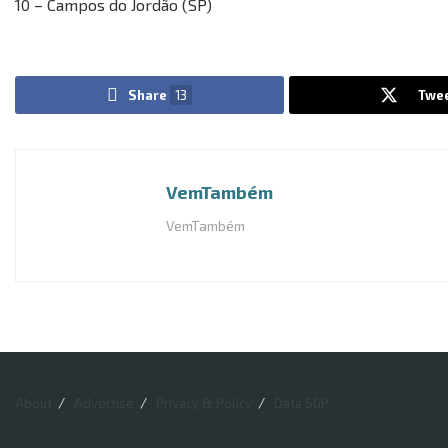
10 – Campos do Jordão (SP)
Share
13
Twe
VemTambém
VemTambém
About
Advertise
Privacy & Policy
Data SGP