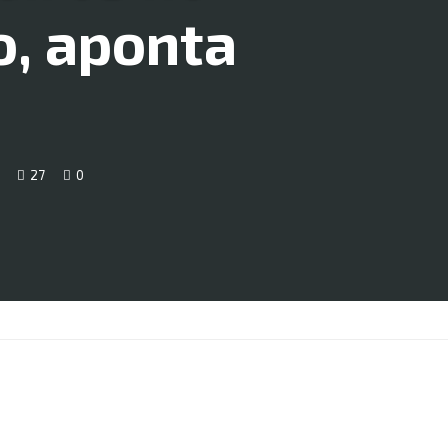
o, aponta
27
0