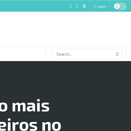
Login
o mais
eiros no