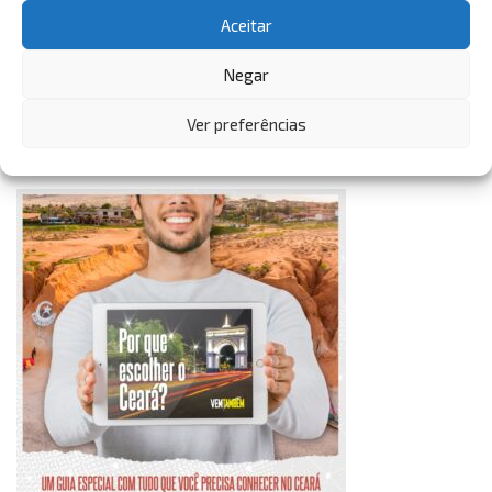
Aceitar
VemTambém
Negar
VemTambém
Ver preferências