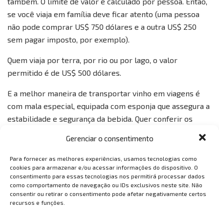
também. O limite de valor é calculado por pessoa. Então,
se você viaja em família deve ficar atento (uma pessoa
não pode comprar US$ 750 dólares e a outra US$ 250
sem pagar imposto, por exemplo).
Quem viaja por terra, por rio ou por lago, o valor
permitido é de US$ 500 dólares.
E a melhor maneira de transportar vinho em viagens é
com mala especial, equipada com esponja que assegura a
estabilidade e segurança da bebida. Quer conferir os
modelos disponíveis na WineBAGs?
Clique aqui e confira
.
Gerenciar o consentimento
Lembrando que você tem desconto em qualquer produto
Para fornecer as melhores experiências, usamos tecnologias como
dentro do site WineBAGs usando o código VEMTAMBEM.
cookies para armazenar e/ou acessar informações do dispositivo. O
consentimento para essas tecnologias nos permitirá processar dados
como comportamento de navegação ou IDs exclusivos neste site. Não
consentir ou retirar o consentimento pode afetar negativamente certos
recursos e funções.