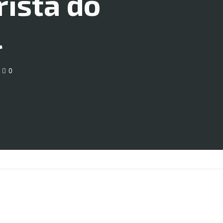
rista do
l
0