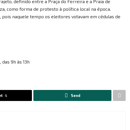
eto, definido entre a Praça do Ferreira e a Praia de
za, como forma de protesto à política local na época.
u, pois naquele tempo os eleitores votavam em cédulas de
, das 9h às 13h
et
4
Send