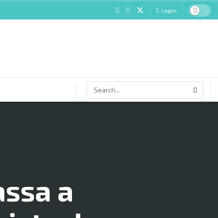
Login
assa a