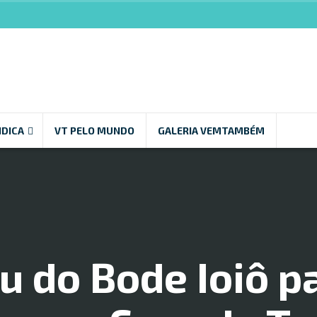
NDICA
VT PELO MUNDO
GALERIA VEMTAMBÉM
 do Bode Ioiô p