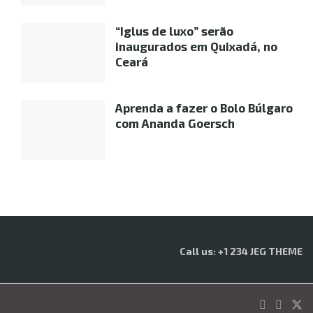
“Iglus de luxo” serão
inaugurados em Quixadá, no
Ceará
Aprenda a fazer o Bolo Búlgaro
com Ananda Goersch
Call us: +1 234 JEG THEME