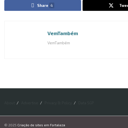
Share
4
Twe
VemTambém
VemTambém
About
Advertise
Privacy & Policy
Data SGP
© 2025
Criação de sites em Fortaleza