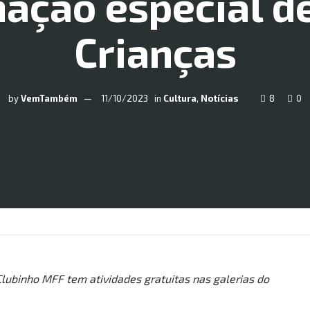
ação especial de
Crianças
by
VemTambém
11/10/2023
in
Cultura
,
Notícias
8
0
ubinho MFF tem atividades gratuitas nas galerias do