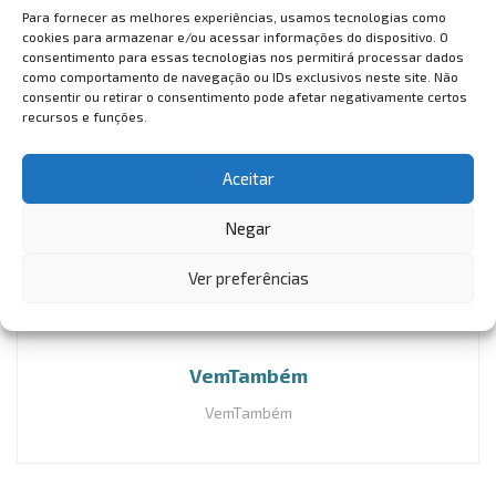
Já no setor rodoviário, a estimativa é de mais de 4
Para fornecer as melhores experiências, usamos tecnologias como
milhões de passageiros, número 8% maior do que o pré-
cookies para armazenar e/ou acessar informações do dispositivo. O
consentimento para essas tecnologias nos permitirá processar dados
pandemia e 2,5% maior do que o ano de 2022. Entre os
como comportamento de navegação ou IDs exclusivos neste site. Não
destinos mais buscados, destacam-se os estados de São
consentir ou retirar o consentimento pode afetar negativamente certos
recursos e funções.
Paulo, Rio de Janeiro e Minas Gerais.
Tags:
AEROPORTO
brasil
economia
setor aéreo
Aceitar
viagem nacional
Negar
Ver preferências
VemTambém
VemTambém