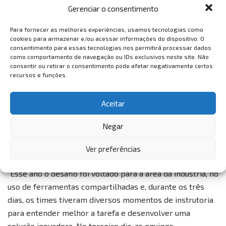
Gerenciar o consentimento
(Foto: Arquivo pessoal Sebrae/CE)
Para fornecer as melhores experiências, usamos tecnologias como
cookies para armazenar e/ou acessar informações do dispositivo. O
O Hackathon Siará Tech Summit uniu ideias e processos
consentimento para essas tecnologias nos permitirá processar dados
inventivos voltados para criar novos modelos de negócio,
como comportamento de navegação ou IDs exclusivos neste site. Não
consentir ou retirar o consentimento pode afetar negativamente certos
produtos, interfaces, tecnologias e soluções para os
recursos e funções.
desafios enfrentados por micro e pequenas empresas.
Nesse cenário, foram montadas oito equipes que
Aceitar
abordaram temas como tecnologia, gestão, design,
engenharia, sustentabilidade e marketing, que usaram a
Negar
multidisciplinaridade em um desafio colaborativo para
demonstrar impacto positivo na economia local.
Ver preferências
“Esse ano o desafio foi voltado para a área da indústria, no
uso de ferramentas compartilhadas e, durante os três
dias, os times tiveram diversos momentos de instrutoria
para entender melhor a tarefa e desenvolver uma
solução inovadora. No terceiro dia, as equipes