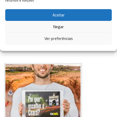
recursos e funções.
Aceitar
Negar
VemTambém
Ver preferências
VemTambém