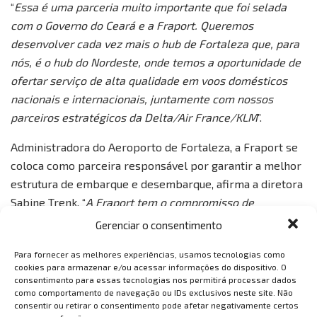
“
Essa é uma parceria muito importante que foi selada
com o Governo do Ceará e a Fraport. Queremos
desenvolver cada vez mais o hub de Fortaleza que, para
nós, é o hub do Nordeste, onde temos a oportunidade de
ofertar serviço de alta qualidade em voos domésticos
nacionais e internacionais, juntamente com nossos
parceiros estratégicos da Delta/Air France/KLM
”.
Administradora do Aeroporto de Fortaleza, a Fraport se
coloca como parceira responsável por garantir a melhor
estrutura de embarque e desembarque, afirma a diretora
Sabine Trenk. “
A Fraport tem o compromisso de
transformar o Aeroporto de Fortaleza num terminal
Gerenciar o consentimento
moderno e eficiente, focando na qualidade de operação,
Para fornecer as melhores experiências, usamos tecnologias como
segurança e outros serviços
”.
cookies para armazenar e/ou acessar informações do dispositivo. O
consentimento para essas tecnologias nos permitirá processar dados
Fonte:
Portal Governo do Estado do Ceará.
como comportamento de navegação ou IDs exclusivos neste site. Não
consentir ou retirar o consentimento pode afetar negativamente certos