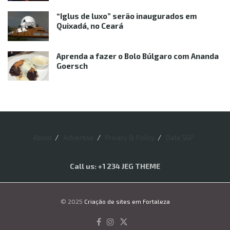
“Iglus de luxo” serão inaugurados em
Quixadá, no Ceará
Aprenda a fazer o Bolo Búlgaro com Ananda
Goersch
About
Advertise
Privacy & Policy
Data SGP
Call us: +1 234 JEG THEME
© 2025
Criação de sites em Fortaleza