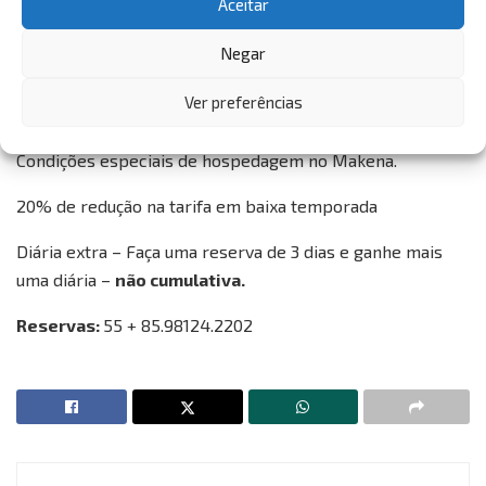
Aceitar
com fat bikes super modernas ou praticar stand up.
Negar
Que tal permitir-se a um momento Makena?
Ver preferências
Serviço:
Condições especiais de hospedagem no Makena.
20% de redução na tarifa em baixa temporada
Diária extra – Faça uma reserva de 3 dias e ganhe mais
uma diária –
não cumulativa.
Reservas:
55 + 85.98124.2202