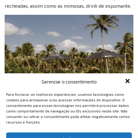
recheadas, assim como as mimosas, drink de espumante.
Gerenciar o consentimento
Para fornecer as melhores experiências, usamos tecnologias como
cookies para armazenar e/ou acessar informações do dispositivo. O
Além disso, a área externa do Makena Hotel é composta
consentimento para essas tecnologias nos permitirá processar dados
como comportamento de navegação ou IDs exclusivos neste site. Não
por uma charmosa piscina, cadeiras preguiçosas e bar. Os
consentir ou retirar o consentimento pode afetar negativamente certos
hóspedes também podem usufruir de estrututa na praia,
recursos e funções.
a poucos metros do hotel, com cadeiras, sombreiro e
atendentes sempre dispostos a servir, pedalar pela areia