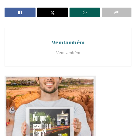
VemTambém
VemTambém