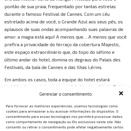
pontão de sua praia, frequentado por tantas estrelas
durante o famoso Festival de Cannes. Com um céu
estrelado acima de você, o Grande Azul aos seus pés, os
aplausos de suas ondas acompanhando suas palavras de
amor: a magia está aqui! A menos que… A menos que você
prefira a privacidade do terraço da cobertura Majestic,
este espaço extraordinário que, do topo do sétimo e
último andar do hotel, domina os degraus do Palais des
Festivals, da baía de Cannes e das Ilhas Lérins.
Em ambos os casos, toda a equipe do hotel estará
mobilizada para tornar seu cenário ideal realidade. Tudo
Gerenciar o consentimento
que você tem que fazer é deslizar até a noite, seu coração
cheio com a promessa de uma vida feliz, compartilhando
Para fornecer as melhores experiências, usamos tecnologias como
um jantar com champanhe, orquestrado pelo chef das
cookies para armazenar e/ou acessar informações do dispositivo. O
consentimento para essas tecnologias nos permitirá processar dados
cozinhas do Majestic, de acordo com o que você
como comportamento de navegação ou IDs exclusivos neste site. Não
combinou com ele em segredo.
consentir ou retirar o consentimento pode afetar negativamente certos