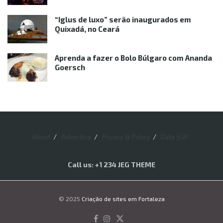
“Iglus de luxo” serão inaugurados em
Quixadá, no Ceará
Aprenda a fazer o Bolo Búlgaro com Ananda
Goersch
About
Advertise
Privacy & Policy
Data SGP
Call us: +1 234 JEG THEME
© 2025
Criação de sites em Fortaleza