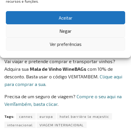
recursos e funções.
Um tête-à-tête delicioso e delicado, sua intimidade
levemente perturbada pelo mordomo, que fornece o
Aceitar
serviço com a maior discrição.
Negar
Para fazer sua reserva e/ou conhecer mais sobre o
Barrière le Majestic
clique aqui
.
Ver preferências
Vai viajar e pretende comprar e transportar vinhos?
Adquira sua
Mala de Vinho WineBAGs
com 10% de
desconto. Basta usar o código VEMTAMBEM.
Clique aqui
para comprar a sua
.
Precisa de um seguro de viagem?
Compre o seu aqui na
VemTambém, basta clicar
.
Tags:
cannes
europa
hotel barrière le majestic
internacional
VIAGEM INTERNACIONAL