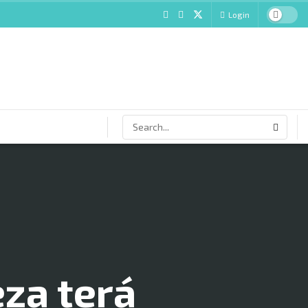
Login
eza terá