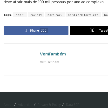
deve atrair mais de 100 mil pessoas por ano ao complexo.
Tags:
bbb21
covid19
hard rock
hard rock fortaleza
h
Share
300
Twee
VemTambém
VemTambém
About
Advertise
Privacy & Policy
Data SGP