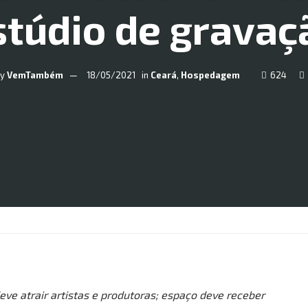
stúdio de gravaç
y
VemTambém
18/05/2021
in
Ceará
,
Hospedagem
624
deve atrair artistas e produtoras; espaço deve receber