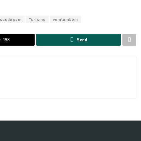
ospedagem
Turismo
vemtambém
t
188
Send