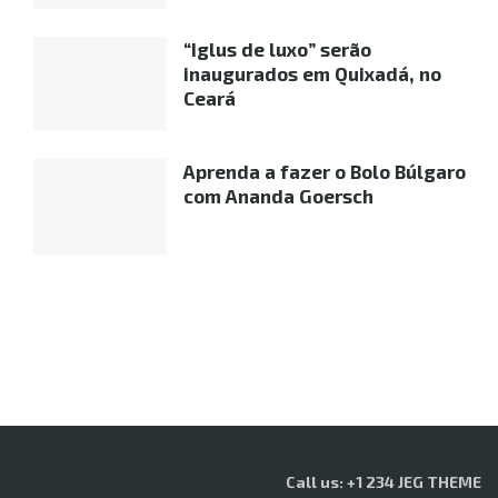
“Iglus de luxo” serão
inaugurados em Quixadá, no
Ceará
Aprenda a fazer o Bolo Búlgaro
com Ananda Goersch
Call us: +1 234 JEG THEME