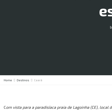
e
b
Home
Destinos
Ceará
C
om vista para a paradisíaca praia de Lagoinha (CE), local 