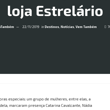
loja Estrelário
mTambém
22/11/2019
in
Destinos
,
Notícias
,
Vem Também
7
doras especiais: um grupo de mulheres, entre elas, a
ela, marcaram presença Catarina Cavalcante, Nádia