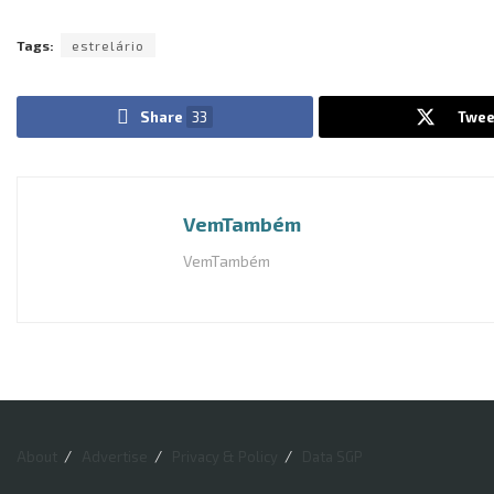
Tags:
estrelário
Share
33
Twee
VemTambém
VemTambém
About
Advertise
Privacy & Policy
Data SGP