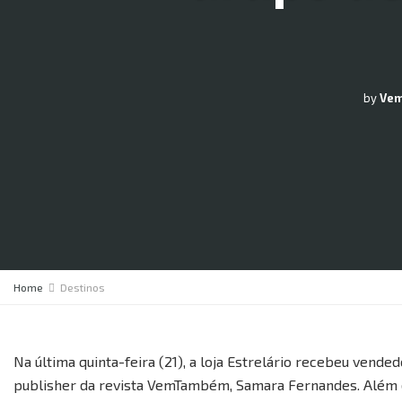
by
Ve
Home
Destinos
Na última quinta-feira (21), a loja Estrelário recebeu vende
publisher da revista VemTambém, Samara Fernandes. Além d