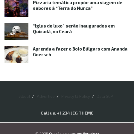
Pizzaria temática propõe uma viagem de
sabores à “Terra do Nunca”
“Iglus de luxo” serão inaugurados em
Quixadá, no Ceará
Aprenda a fazer o Bolo Búlgaro com Ananda
Goersch
About
Advertise
Privacy & Policy
Data SGP
Call us: +1 234 JEG THEME
© 2025
Criação de sites em Fortaleza