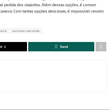
pal pedida dos viajantes. Além dessas opções, é comum
xeira. Com tantas opções deliciosas, é impossível resistir
leiro
turismo nacional
et
4
Send