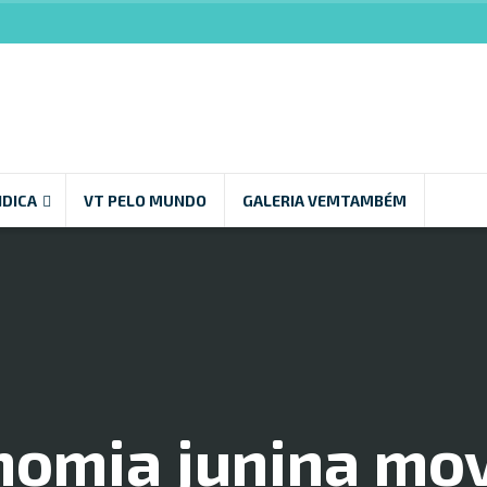
NDICA
VT PELO MUNDO
GALERIA VEMTAMBÉM
nomia junina mo