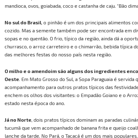
mandioca, ovos, goiabada, coco e castanha de caju. “Bão dima
No sul do Brasil
, o pinhão é um dos principais alimentos c
cozido. Mas a semente também pode ser encontrada em diver
sopas e no quentão. O frio, típico da região, ainda dá a opo
churrasco, o arroz carreteiro e o chimarrão, bebida típica 
das melhores festas do nosso país nesta região.
O milho e o amendoim são alguns dos ingredientes enco
Oeste
. Em Mato Grosso do Sul, a Sopa Paraguaia é servida
acompanhamento para outros pratos típicos das festividades
enchem os olhos dos visitantes: o Empadão Goiano e o Arro
estado nesta época do ano.
Já no Norte
, dois pratos típicos dominam as paradas culin
tucumã que vem acompanhado de banana frita e queijo coalh
lanche da tarde. No Pará, o Tacacá é um dos mais populares. 