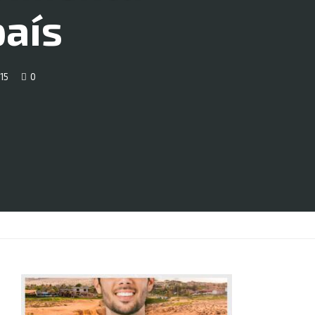
país
15
0