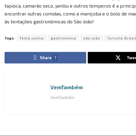
tapioca, camarão seco, jambu e outros temperos é a princi
encontrar outras comidas, como a maniçoba e o bolo de maca
às tentações gastronômicas do São João!
Tags:
festa junina
gastronomia
são joão
Turismo Brasi
Share
7
Twe
VemTambém
VemTambém