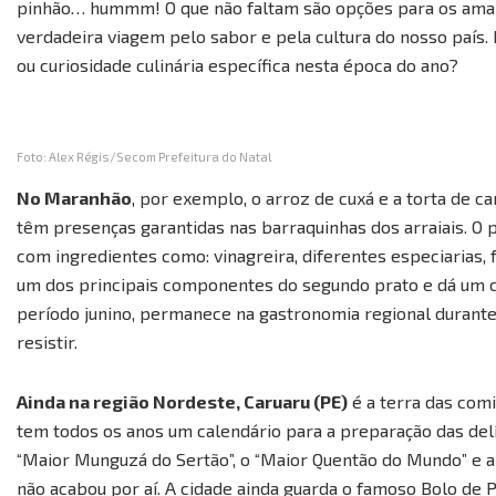
pinhão… hummm! O que não faltam são opções para os aman
verdadeira viagem pelo sabor e pela cultura do nosso país.
ou curiosidade culinária específica nesta época do ano?
Foto: Alex Régis/Secom Prefeitura do Natal
No Maranhão
, por exemplo, o arroz de cuxá e a torta de c
têm presenças garantidas nas barraquinhas dos arraiais. O
com ingredientes como: vinagreira, diferentes especiarias,
um dos principais componentes do segundo prato e dá um ch
período junino, permanece na gastronomia regional durante t
resistir.
Ainda na região Nordeste, Caruaru (PE)
é a terra das com
tem todos os anos um calendário para a preparação das delíci
“Maior Munguzá do Sertão”, o “Maior Quentão do Mundo” e a
não acabou por aí. A cidade ainda guarda o famoso Bolo de 