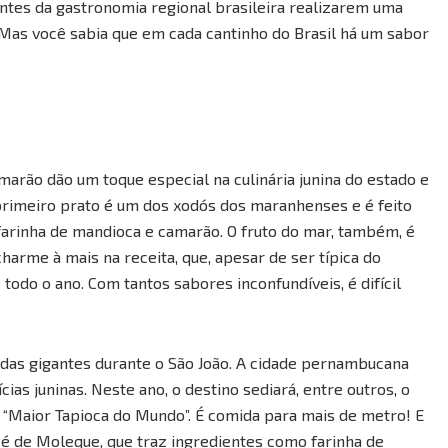
tes da gastronomia regional brasileira realizarem uma
 Mas você sabia que em cada cantinho do Brasil há um sabor
amarão dão um toque especial na culinária junina do estado e
 primeiro prato é um dos xodós dos maranhenses e é feito
 farinha de mandioca e camarão. O fruto do mar, também, é
arme à mais na receita, que, apesar de ser típica do
odo o ano. Com tantos sabores inconfundíveis, é difícil
idas gigantes durante o São João. A cidade pernambucana
as juninas. Neste ano, o destino sediará, entre outros, o
 “Maior Tapioca do Mundo”. É comida para mais de metro! E
Pé de Moleque, que traz ingredientes como farinha de