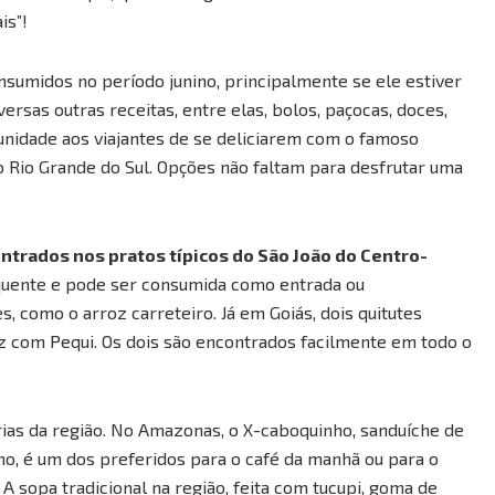
is”!
onsumidos no período junino, principalmente se ele estiver
sas outras receitas, entre elas, bolos, paçocas, doces,
rtunidade aos viajantes de se deliciarem com o famoso
do Rio Grande do Sul. Opções não faltam para desfrutar uma
ntrados nos pratos típicos do São João do Centro-
 quente e pode ser consumida como entrada ou
, como o arroz carreteiro. Já em Goiás, dois quitutes
z com Pequi. Os dois são encontrados facilmente em todo o
árias da região. No Amazonas, o X-caboquinho, sanduíche de
o, é um dos preferidos para o café da manhã ou para o
A sopa tradicional na região, feita com tucupi, goma de