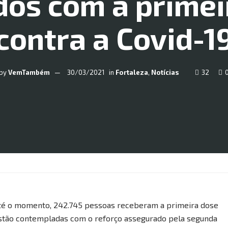
dos com a primei
contra a Covid-1
by
VemTambém
30/03/2021
in
Fortaleza
,
Notícias
32
até o momento, 242.745 pessoas receberam a primeira dose
á estão contempladas com o reforço assegurado pela segunda