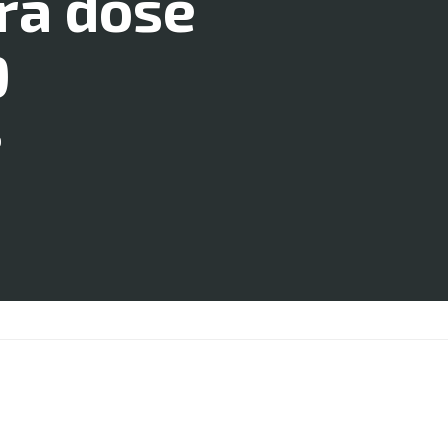
ra dose
9
0