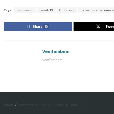
Tags:
coronavac
covid-19
Fortaleza
oxford/astrazeneca
Share
16
Twee
VemTambém
VemTambém
About
Advertise
Privacy & Policy
Data SGP