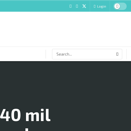
Login
240 mil