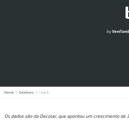
by
VemTam
Home
Destinos
Ceará
Os dados são da Decolar, que apontou um crescimento de 