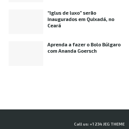
“Iglus de luxo” serão
inaugurados em Quixadá, no
Ceará
Aprenda a fazer o Bolo Búlgaro
com Ananda Goersch
Call us: +1 234 JEG THEME