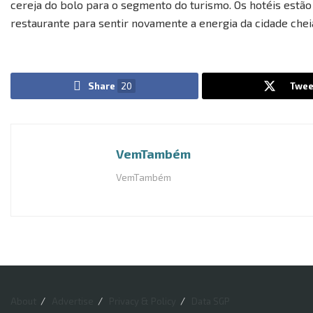
cereja do bolo para o segmento do turismo. Os hotéis estão 
restaurante para sentir novamente a energia da cidade cheia 
Share
20
Twee
VemTambém
VemTambém
About
Advertise
Privacy & Policy
Data SGP