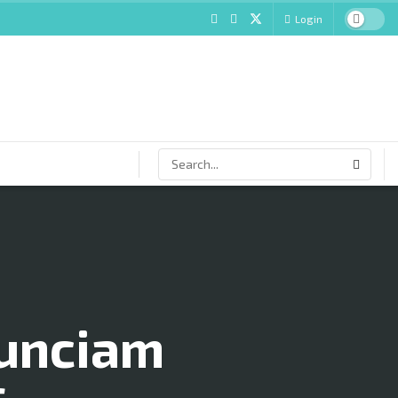
Login
nunciam