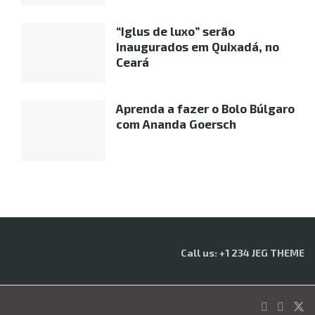
“Iglus de luxo” serão
inaugurados em Quixadá, no
Ceará
Aprenda a fazer o Bolo Búlgaro
com Ananda Goersch
Call us: +1 234 JEG THEME