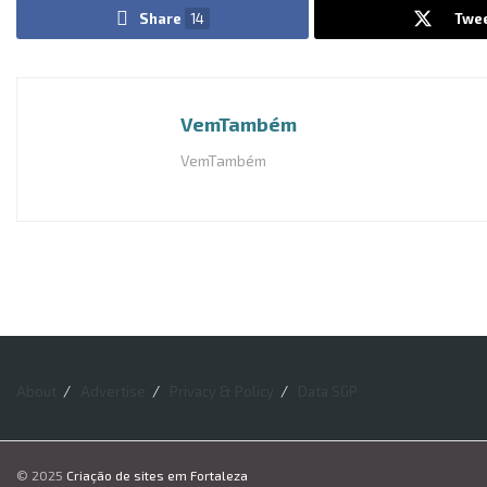
Share
14
Twe
VemTambém
VemTambém
About
Advertise
Privacy & Policy
Data SGP
© 2025
Criação de sites em Fortaleza