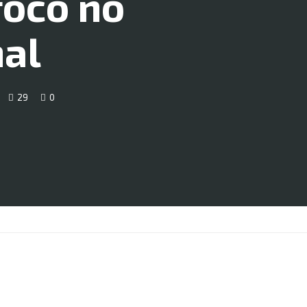
foco no
nal
29
0