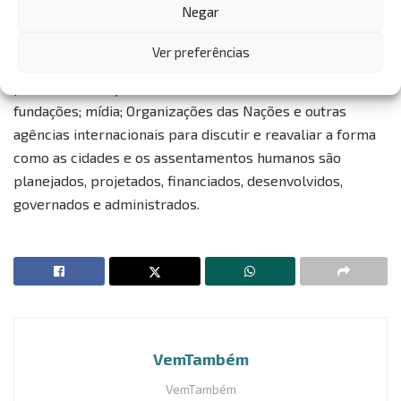
Negar
governos nacionais, regionais e locais; organizações não-
governamentais; organizações comunitárias;
Ver preferências
profissionais; instituições e academias de pesquisa; setor
privado; instituições financeiras de desenvolvimento;
fundações; mídia; Organizações das Nações e outras
agências internacionais para discutir e reavaliar a forma
como as cidades e os assentamentos humanos são
planejados, projetados, financiados, desenvolvidos,
governados e administrados.
VemTambém
VemTambém