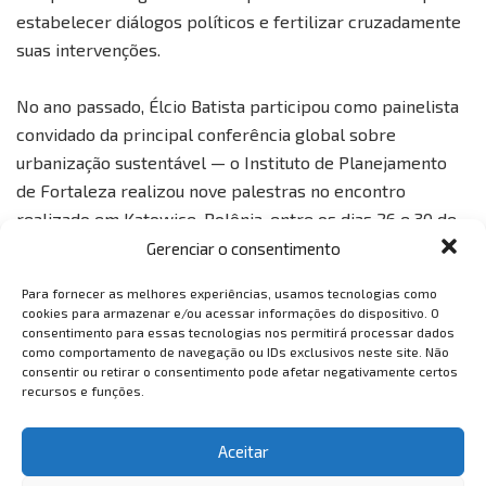
estabelecer diálogos políticos e fertilizar cruzadamente
suas intervenções.
No ano passado, Élcio Batista participou como painelista
convidado da principal conferência global sobre
urbanização sustentável — o Instituto de Planejamento
de Fortaleza realizou nove palestras no encontro
realizado em Katowice, Polônia, entre os dias 26 e 30 de
junho de 2022. O tema central do evento foi “Transformar
Gerenciar o consentimento
nossas cidades para um futuro urbano melhor”.
Para fornecer as melhores experiências, usamos tecnologias como
cookies para armazenar e/ou acessar informações do dispositivo. O
Fórum Urbano Mundial
consentimento para essas tecnologias nos permitirá processar dados
como comportamento de navegação ou IDs exclusivos neste site. Não
O Fórum Urbano Mundial (WUF), que acontece desde
consentir ou retirar o consentimento pode afetar negativamente certos
recursos e funções.
2002, tem como propostas aumentar a conscientização,
promover o conhecimento e a cooperação sobre o
desenvolvimento urbano sustentável, bem como apoiar a
Aceitar
implementação da Nova Agenda Urbana, reunindo