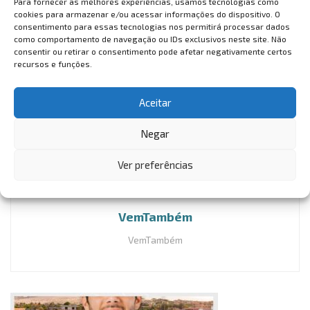
Para fornecer as melhores experiências, usamos tecnologias como
Abercrombie & Fitch, Adidas, Banana Republic, Calvin
cookies para armazenar e/ou acessar informações do dispositivo. O
consentimento para essas tecnologias nos permitirá processar dados
Klein, Columbia, Forever 21, Guess, Le Creuset, Michael
como comportamento de navegação ou IDs exclusivos neste site. Não
Kors, Nike e Samsonite.
consentir ou retirar o consentimento pode afetar negativamente certos
recursos e funções.
Mais informações podem ser obtidas
em
www.visitparkcity.com
Aceitar
Negar
Ver preferências
VemTambém
VemTambém