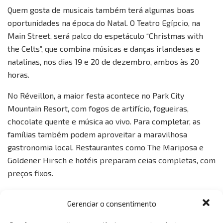
Quem gosta de musicais também terá algumas boas
oportunidades na época do Natal. O Teatro Egípcio, na
Main Street, será palco do espetáculo “Christmas with
the Celts”, que combina músicas e danças irlandesas e
natalinas, nos dias 19 e 20 de dezembro, ambos às 20
horas.
No Réveillon, a maior festa acontece no Park City
Mountain Resort, com fogos de artifício, fogueiras,
chocolate quente e música ao vivo. Para completar, as
famílias também podem aproveitar a maravilhosa
gastronomia local. Restaurantes como The Mariposa e
Goldener Hirsch e hotéis preparam ceias completas, com
preços fixos.
Outra dica é deixar para comprar os presentes lá. No
Gerenciar o consentimento
Tanger Outlet os turistas encontram inúmeras lojas de
marcas famosas e muito queridas pelos brasileiros, como