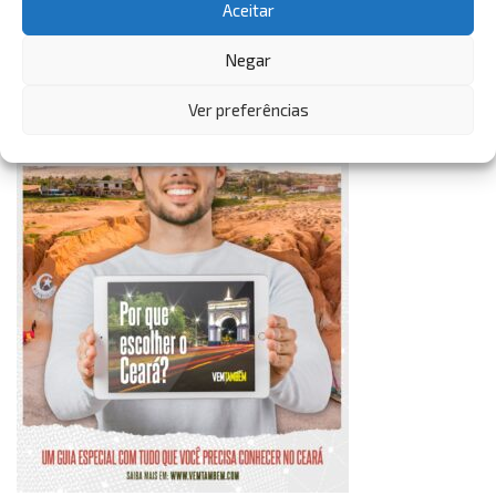
Aceitar
VemTambém
Negar
VemTambém
Ver preferências