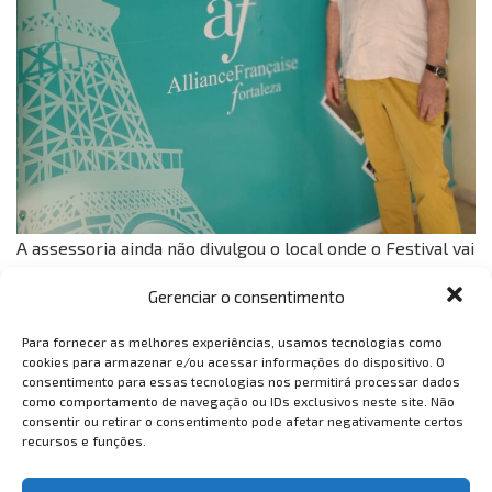
A assessoria ainda não divulgou o local onde o Festival vai
acontecer.
Gerenciar o consentimento
Tags:
aliança francesa
Arte
cinema francês
Para fornecer as melhores experiências, usamos tecnologias como
festival varilux de cinema
varilux
cookies para armazenar e/ou acessar informações do dispositivo. O
consentimento para essas tecnologias nos permitirá processar dados
como comportamento de navegação ou IDs exclusivos neste site. Não
consentir ou retirar o consentimento pode afetar negativamente certos
recursos e funções.