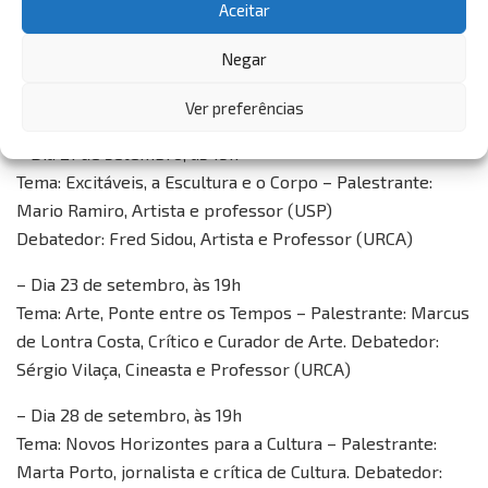
Aceitar
Márcia Alcântara, Pneumologista; Dr. Marcelo Alcântara,
Pneumologista e idealizador do Elmo. Debatedor: Dr. José
Negar
Flávio Vieira, Médico, Escritor, Dramaturgo e presidente
do ICC (Instituto Cultural do Cariri)
Ver preferências
– Dia 21 de setembro, às 19h
Tema: Excitáveis, a Escultura e o Corpo – Palestrante:
Mario Ramiro, Artista e professor (USP)
Debatedor: Fred Sidou, Artista e Professor (URCA)
– Dia 23 de setembro, às 19h
Tema: Arte, Ponte entre os Tempos – Palestrante: Marcus
de Lontra Costa, Crítico e Curador de Arte. Debatedor:
Sérgio Vilaça, Cineasta e Professor (URCA)
– Dia 28 de setembro, às 19h
Tema: Novos Horizontes para a Cultura – Palestrante:
Marta Porto, jornalista e crítica de Cultura. Debatedor: