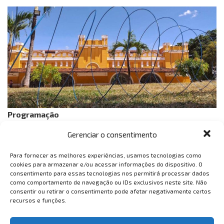
Programação
Gerenciar o consentimento
– Dia 14 de setembro, às 19h
Tema: O Laboratório do Mundo – Palestrante: Regina
Para fornecer as melhores experiências, usamos tecnologias como
Teixeira de Barros, Historiadora e Curadora de Arte.
cookies para armazenar e/ou acessar informações do dispositivo. O
consentimento para essas tecnologias nos permitirá processar dados
Moderadora; Professora Sandra Nancy Freire,
como comportamento de navegação ou IDs exclusivos neste site. Não
Historiadora e Pró-Reitora de Extensão (URCA).
consentir ou retirar o consentimento pode afetar negativamente certos
recursos e funções.
– Dia 16 de setembro, às 19h
Tema: Como Expandir os PulmSeões – Palestrantes: Dra.