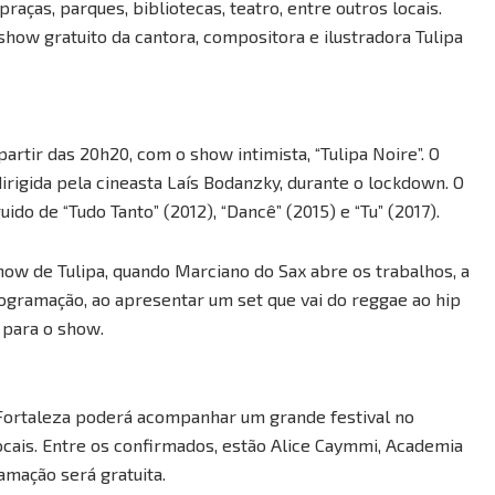
raças, parques, bibliotecas, teatro, entre outros locais.
show gratuito da cantora, compositora e ilustradora Tulipa
partir das 20h20, com o show intimista, “Tulipa Noire”. O
irigida pela cineasta Laís Bodanzky, durante o lockdown. O
ido de “Tudo Tanto” (2012), “Dancê” (2015) e “Tu” (2017).
show de Tulipa, quando Marciano do Sax abre os trabalhos, a
programação, ao apresentar um set que vai do reggae ao hip
 para o show.
 Fortaleza poderá acompanhar um grande festival no
ocais. Entre os confirmados, estão Alice Caymmi, Academia
amação será gratuita.