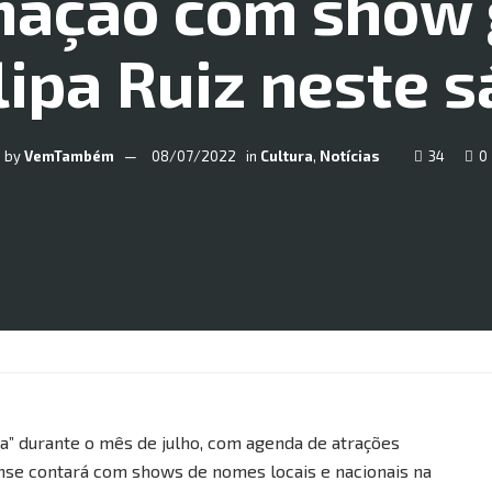
ação com show 
lipa Ruiz neste 
by
VemTambém
08/07/2022
in
Cultura
,
Notícias
34
0
a” durante o mês de julho, com agenda de atrações
ense contará com shows de nomes locais e nacionais na