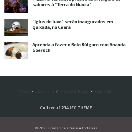
sabores à “Terra do Nunca”
“Iglus de luxo” serão inaugurados em
Quixadá, no Ceará
Aprenda a fazer o Bolo Búlgaro com Ananda
Goersch
About
Advertise
Privacy & Policy
Data SGP
Call us: +1 234 JEG THEME
© 2025
Criação de sites em Fortaleza