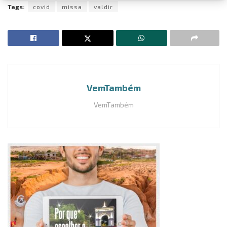
Tags:
covid
missa
valdir
VemTambém
VemTambém