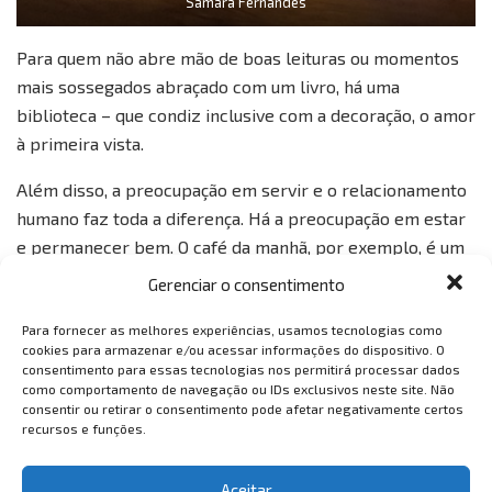
Samara Fernandes
Para quem não abre mão de boas leituras ou momentos
mais sossegados abraçado com um livro, há uma
biblioteca – que condiz inclusive com a decoração, o amor
à primeira vista.
Além disso, a preocupação em servir e o relacionamento
humano faz toda a diferença. Há a preocupação em estar
e permanecer bem. O café da manhã, por exemplo, é um
dos momentos mais agradáveis: fartura e segurança
Gerenciar o consentimento
(todos os hóspedes são convidados a se servir de luva e
Para fornecer as melhores experiências, usamos tecnologias como
máscara até chegarem em suas mesas).
cookies para armazenar e/ou acessar informações do dispositivo. O
consentimento para essas tecnologias nos permitirá processar dados
como comportamento de navegação ou IDs exclusivos neste site. Não
consentir ou retirar o consentimento pode afetar negativamente certos
recursos e funções.
Aceitar