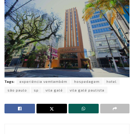
Tags:
experiência vemtambém
hospedagem
hotel
são paulo
sp
vila galé
vila galé paulista