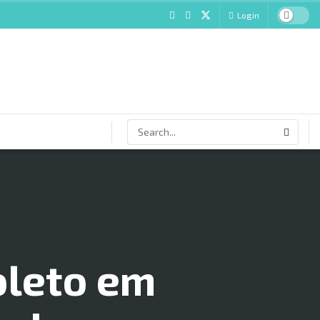
Login
oleto em