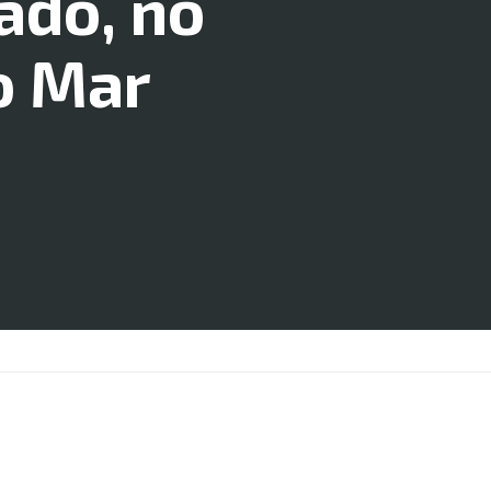
ado, no
o Mar