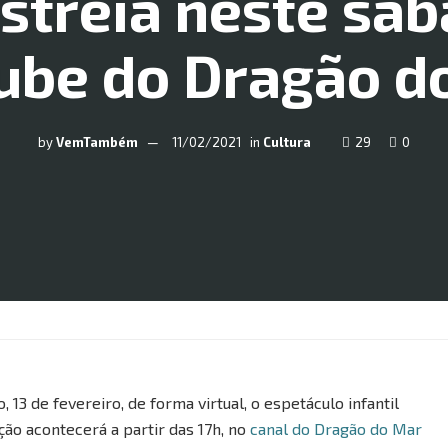
estreia neste sáb
ube do Dragão d
by
VemTambém
11/02/2021
in
Cultura
29
0
 13 de fevereiro, de forma virtual, o espetáculo infantil
ição acontecerá a partir das 17h, no
canal do Dragão do Mar