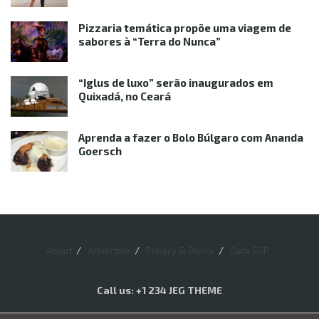
Pizzaria temática propõe uma viagem de
sabores à “Terra do Nunca”
“Iglus de luxo” serão inaugurados em
Quixadá, no Ceará
Aprenda a fazer o Bolo Búlgaro com Ananda
Goersch
About
Advertise
Privacy & Policy
Data SGP
Call us: +1 234 JEG THEME