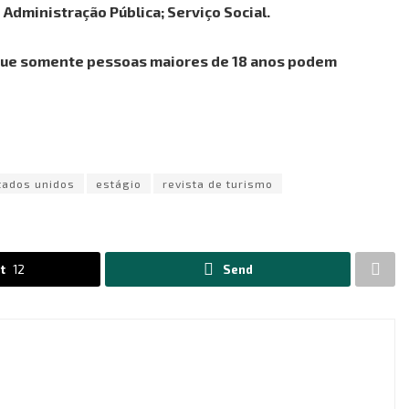
 Administração Pública; Serviço Social.
é que somente pessoas maiores de 18 anos podem
tados unidos
estágio
revista de turismo
t
12
Send