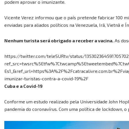
podem aprovar o imunizante.
Vicente Verez informou que o país pretende fabricar 100 mi
enviadas para aliados políticos na Venezuela, Irã, Vietnã e Ín
Nenhum turista será obrigado a receber a vacina.
As dose
https://twitter.com/teleSURtv/status/13530236459170570
ref_src=twsrc%5Etfw%7Ctwcamp%5Etweetembed%7Ctw
Es1_&ref_url=https%3A%2F%2Fcatracalivre.com.br%2Fvia
imunizar-turistas-contra-a-covid-19%2F
Cuba e a Covid-19
Conforme um estudo realizado pela Universidade John Hopkk
pandemia do coronavírus. Com uma política de lockdown, o p