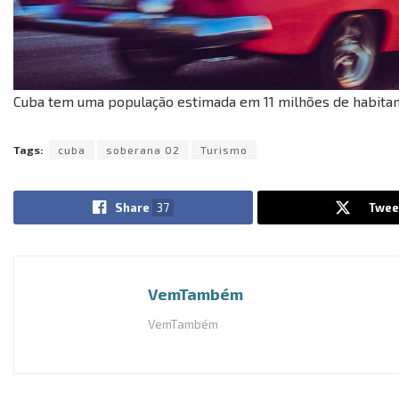
Cuba tem uma população estimada em 11 milhões de habitan
Tags:
cuba
soberana 02
Turismo
Share
37
Twee
VemTambém
VemTambém