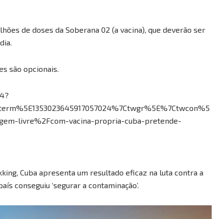
lhões de doses da Soberana 02 (a vacina), que deverão ser
dia.
s são opcionais.
24?
term%5E1353023645917057024%7Ctwgr%5E%7Ctwcon%5
gem-livre%2Fcom-vacina-propria-cuba-pretende-
ing, Cuba apresenta um resultado eficaz na luta contra a
aís conseguiu ‘segurar a contaminação’.