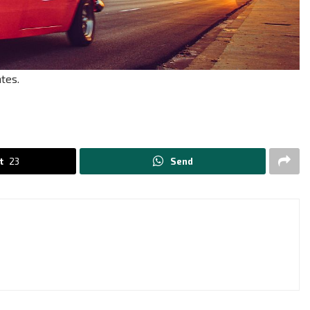
tes.
t
23
Send