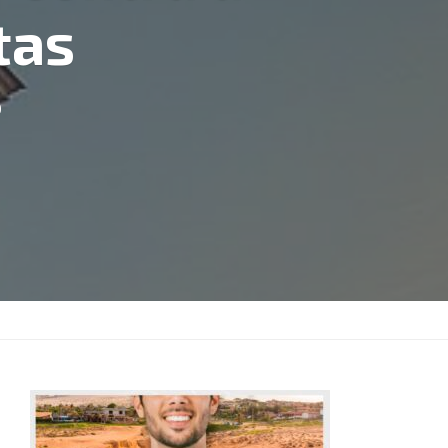
tas
0