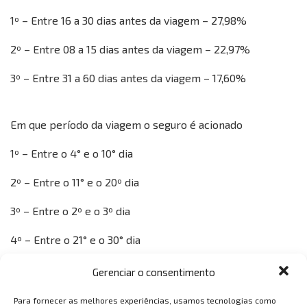
1º – Entre 16 a 30 dias antes da viagem – 27,98%
2º – Entre 08 a 15 dias antes da viagem – 22,97%
3º – Entre 31 a 60 dias antes da viagem – 17,60%
Em que período da viagem o seguro é acionado
1º – Entre o 4° e o 10° dia
2º – Entre o 11° e o 20º dia
3º – Entre o 2º e o 3º dia
4º – Entre o 21° e o 30° dia
5º – No dia seguinte após o início da vigência
Gerenciar o consentimento
Para fornecer as melhores experiências, usamos tecnologias como