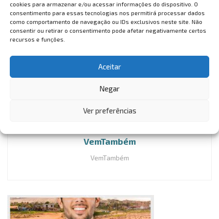
cookies para armazenar e/ou acessar informações do dispositivo. O
E por falar nisso, na página inicial do nosso site você
consentimento para essas tecnologias nos permitirá processar dados
consegue descontos exclusivos na hora de aderir o
como comportamento de navegação ou IDs exclusivos neste site. Não
seguro viagem! Acesse
www.vemtambem.com
, clique na
consentir ou retirar o consentimento pode afetar negativamente certos
recursos e funções.
aba “Seguro viagem desconto” do lado direito da tela e
aproveite!
Aceitar
Negar
Ver preferências
VemTambém
VemTambém