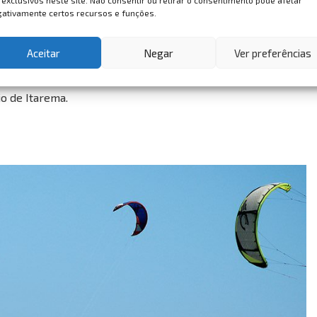
 exclusivos neste site. Não consentir ou retirar o consentimento pode afetar
ativamente certos recursos e funções.
Aceitar
Negar
Ver preferências
aleza e é conhecido como um dos melhores lugares do
io de Itarema.