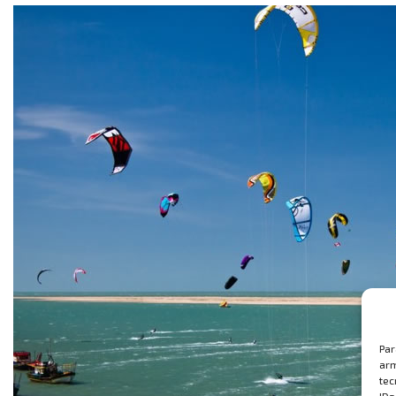
Par
arm
tec