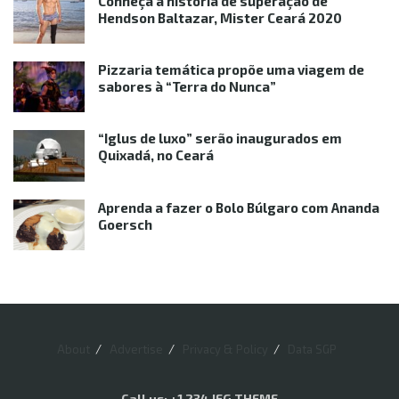
Conheça a história de superação de
Hendson Baltazar, Mister Ceará 2020
Pizzaria temática propõe uma viagem de
sabores à “Terra do Nunca”
“Iglus de luxo” serão inaugurados em
Quixadá, no Ceará
Aprenda a fazer o Bolo Búlgaro com Ananda
Goersch
About
Advertise
Privacy & Policy
Data SGP
Call us: +1 234 JEG THEME